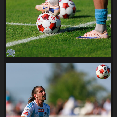
SANDRA SPA POGOŃ SZCZECIN
(100)
SIEDLECKA
(63)
SPARING
(110)
SPR POGOŃ SZCZECIN
(72)
SPÓJNIA STARGARD
(35)
STOCZNIA SZCZECIN
(40)
SUPERLIGA KOBIET
(58)
SUPERLIGA MĘŻCZYZN
(92)
TAURON LIGA KOBIET
(106)
TENIS
(26)
TREFL SOPOT
(26)
WYGRANA
(43)
ZAGŁĘBIE LUBIN
(36)
ŚLĄSK WROCŁAW
(29)
ŚWIT SKOLWIN
(111)
STAT4U