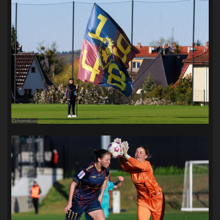
SANDRA SPA POGOŃ SZCZECIN
(100)
SIEDLECKA
(63)
SPARING
(110)
SPR POGOŃ SZCZECIN
(72)
SPÓJNIA STARGARD
(35)
STOCZNIA SZCZECIN
(40)
SUPERLIGA KOBIET
(58)
SUPERLIGA MĘŻCZYZN
(92)
TAURON LIGA KOBIET
(106)
TENIS
(26)
TREFL SOPOT
(26)
WYGRANA
(43)
ZAGŁĘBIE LUBIN
(36)
ŚLĄSK WROCŁAW
(29)
ŚWIT SKOLWIN
(111)
STAT4U