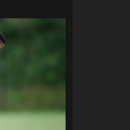
LOTTO CHEMIK POLICE
(188)
NIEMCY (DEUTSCHLAND)
(27)
OKRĘGÓWKA
(21)
ORLEN BASKET LIGA
(198)
PEKAO SZCZECIN OPEN
(25)
PLUSLIGA
(38)
POGOŃ II SZCZECIN
(74)
POGOŃ SZCZECIN
(326)
POGOŃ SZCZECIN (KOBIETY)
(45)
PORAŻKA
(41)
PUCHAR POLSKI
(56)
REMIS
(27)
REZERWY
(32)
SANDRA SPA POGOŃ SZCZECIN
(100)
SIEDLECKA
(63)
SPARING
(110)
SPR POGOŃ SZCZECIN
(72)
SPÓJNIA STARGARD
(35)
STOCZNIA SZCZECIN
(40)
SUPERLIGA KOBIET
(58)
SUPERLIGA MĘŻCZYZN
(92)
TAURON LIGA KOBIET
(106)
TENIS
(26)
TREFL SOPOT
(26)
WYGRANA
(43)