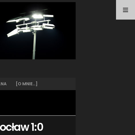
TAGI
ARKA GDYNIA
(21)
BUNDESLIGA
(21)
BŁĘKITNI STARGARD
(42)
CENTRALNA LIGA JUNIORÓW
(26)
DEUTSCHE FUSSBALLVEREINE
(58)
EKSTRAKLASA
(224)
EKSTRALIGA KOBIET
(47)
GRAFFITI
(28)
III LIGA
(227)
II LIGA
(42)
LNA
[O MNIE…]
I LIGA KOBIET
(27)
JUNIORZY
(29)
KING WILKI MORSKIE SZCZECIN
(210)
KP CHEMIK II POLICE
(31)
KP CHEMIK POLICE (PIŁKA NOŻNA)
(224)
ocław 1:0
LECH POZNAŃ
(25)
LEGIA WARSZAWA
(35)