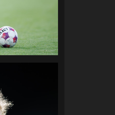
ZAGŁĘBIE LUBIN
(36)
ŚLĄSK WROCŁAW
(29)
ŚWIT SKOLWIN
(111)
STAT4U