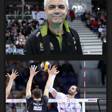
SANDRA SPA POGOŃ SZCZECIN
(100)
SIEDLECKA
(63)
SPARING
(110)
SPR POGOŃ SZCZECIN
(72)
SPÓJNIA STARGARD
(35)
STOCZNIA SZCZECIN
(40)
SUPERLIGA KOBIET
(58)
SUPERLIGA MĘŻCZYZN
(92)
TAURON LIGA KOBIET
(106)
TENIS
(26)
TREFL SOPOT
(26)
WYGRANA
(43)
ZAGŁĘBIE LUBIN
(36)
ŚLĄSK WROCŁAW
(29)
ŚWIT SKOLWIN
(111)
STAT4U