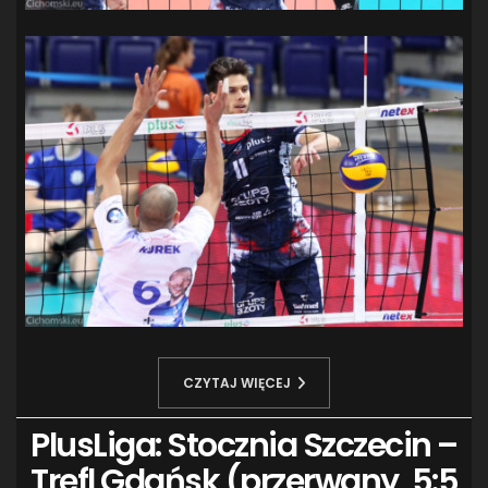
CZYTAJ WIĘCEJ
PlusLiga: Stocznia Szczecin –
Trefl Gdańsk (przerwany, 5:5