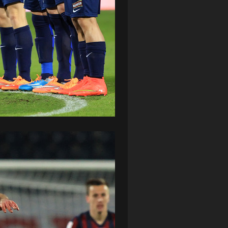
ZAGŁĘBIE LUBIN
(36)
ŚLĄSK WROCŁAW
(29)
ŚWIT SKOLWIN
(111)
STAT4U