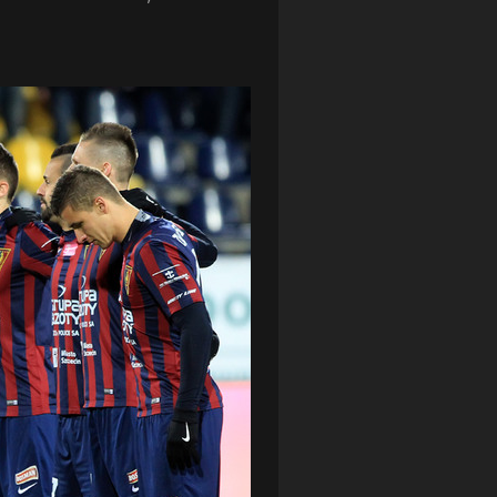
LOTTO CHEMIK POLICE
(188)
NIEMCY (DEUTSCHLAND)
(27)
OKRĘGÓWKA
(21)
ORLEN BASKET LIGA
(198)
PEKAO SZCZECIN OPEN
(25)
PLUSLIGA
(38)
POGOŃ II SZCZECIN
(74)
POGOŃ SZCZECIN
(326)
POGOŃ SZCZECIN (KOBIETY)
(45)
PORAŻKA
(41)
PUCHAR POLSKI
(56)
REMIS
(27)
REZERWY
(32)
SANDRA SPA POGOŃ SZCZECIN
(100)
SIEDLECKA
(63)
SPARING
(110)
SPR POGOŃ SZCZECIN
(72)
SPÓJNIA STARGARD
(35)
STOCZNIA SZCZECIN
(40)
SUPERLIGA KOBIET
(58)
SUPERLIGA MĘŻCZYZN
(92)
TAURON LIGA KOBIET
(106)
TENIS
(26)
TREFL SOPOT
(26)
WYGRANA
(43)