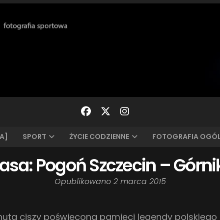
A]
SPORT
ŻYCIE CODZIENNE
FOTOGRAFIA OGÓ
lasa: Pogoń Szczecin – Górni
Opublikowano
2 marca 2015
nuta ciszy poświęcona pamięci legendy polskiego