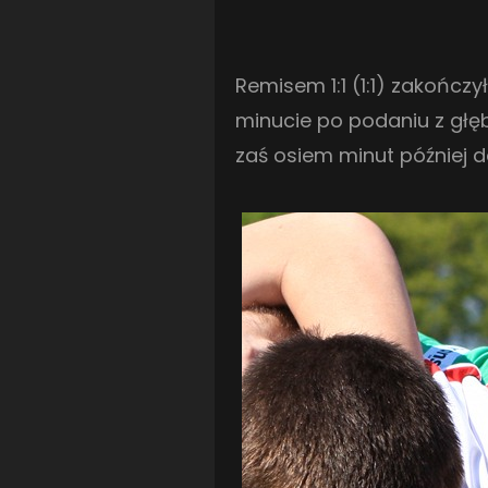
Remisem 1:1 (1:1) zakończ
minucie po podaniu z głęb
zaś osiem minut później 