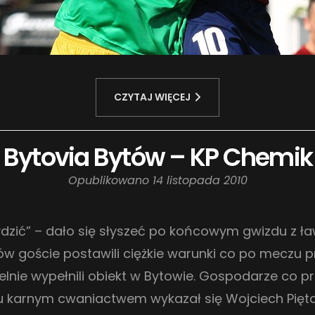
CZYTAJ WIĘCEJ
ga: Bytovia Bytów – KP Chemik
Opublikowano
14 listopada 2010
zić” – dało się słyszeć po końcowym gwizdu z ław
ów goście postawili ciężkie warunki co po meczu p
zczelnie wypełnili obiekt w Bytowie. Gospodarze co
lu karnym cwaniactwem wykazał się Wojciech Pięta