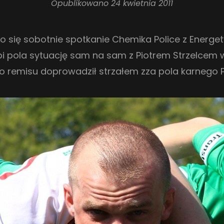
Opublikowano
24 kwietnia 2011
yło się sobotnie spotkanie Chemika Police z Energe
i pola sytuację sam na sam z Piotrem Strzelcem w
do remisu doprowadził strzałem zza pola karnego 