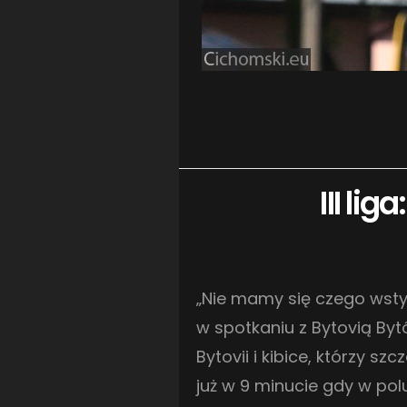
III li
„Nie mamy się czego wstyd
w spotkaniu z Bytovią Byt
Bytovii i kibice, którzy s
już w 9 minucie gdy w po