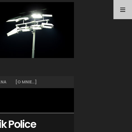
TAGI
ARKA GDYNIA
(21)
BUNDESLIGA
(21)
BŁĘKITNI STARGARD
(42)
CENTRALNA LIGA JUNIORÓW
(26)
DEUTSCHE FUSSBALLVEREINE
(58)
EKSTRAKLASA
(224)
EKSTRALIGA KOBIET
(47)
GRAFFITI
(28)
III LIGA
(227)
II LIGA
(42)
LNA
[O MNIE…]
I LIGA KOBIET
(27)
JUNIORZY
(29)
KING WILKI MORSKIE SZCZECIN
(210)
KP CHEMIK II POLICE
(31)
KP CHEMIK POLICE (PIŁKA NOŻNA)
(224)
ik Police
LECH POZNAŃ
(25)
LEGIA WARSZAWA
(35)