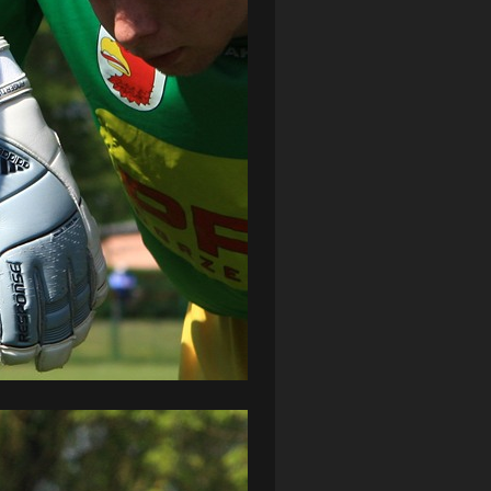
ZAGŁĘBIE LUBIN
(36)
ŚLĄSK WROCŁAW
(29)
ŚWIT SKOLWIN
(111)
STAT4U