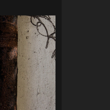
LOTTO CHEMIK POLICE
(188)
NIEMCY (DEUTSCHLAND)
(27)
OKRĘGÓWKA
(21)
ORLEN BASKET LIGA
(198)
PEKAO SZCZECIN OPEN
(25)
PLUSLIGA
(38)
POGOŃ II SZCZECIN
(74)
POGOŃ SZCZECIN
(326)
POGOŃ SZCZECIN (KOBIETY)
(45)
PORAŻKA
(41)
PUCHAR POLSKI
(56)
REMIS
(27)
REZERWY
(32)
SANDRA SPA POGOŃ SZCZECIN
(100)
SIEDLECKA
(63)
SPARING
(110)
SPR POGOŃ SZCZECIN
(72)
SPÓJNIA STARGARD
(35)
STOCZNIA SZCZECIN
(40)
SUPERLIGA KOBIET
(58)
SUPERLIGA MĘŻCZYZN
(92)
TAURON LIGA KOBIET
(106)
TENIS
(26)
TREFL SOPOT
(26)
WYGRANA
(43)