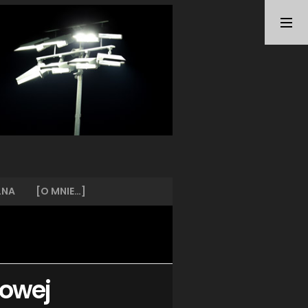
TAGI
ARKA GDYNIA
(21)
BUNDESLIGA
(21)
BŁĘKITNI STARGARD
(42)
CENTRALNA LIGA JUNIORÓW
(26)
DEUTSCHE FUSSBALLVEREINE
(58)
EKSTRAKLASA
(224)
EKSTRALIGA KOBIET
(47)
GRAFFITI
(28)
III LIGA
(227)
II LIGA
(42)
LNA
[O MNIE…]
I LIGA KOBIET
(27)
JUNIORZY
(29)
KING WILKI MORSKIE SZCZECIN
(210)
KP CHEMIK II POLICE
(31)
KP CHEMIK POLICE (PIŁKA NOŻNA)
(224)
kowej
LECH POZNAŃ
(25)
LEGIA WARSZAWA
(35)