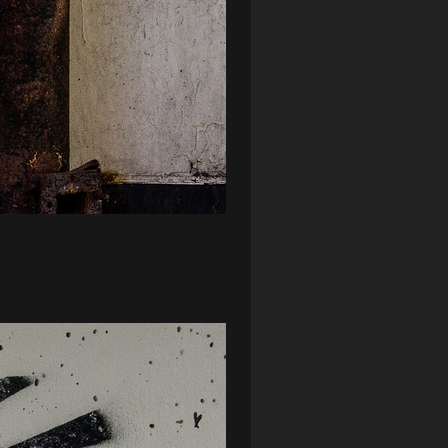
ZAGŁĘBIE LUBIN
(36)
ŚLĄSK WROCŁAW
(29)
ŚWIT SKOLWIN
(111)
STAT4U