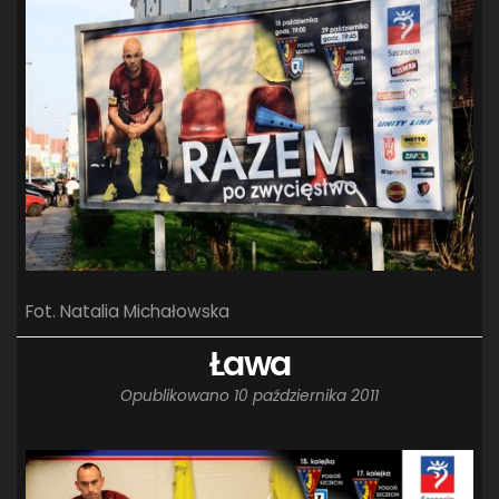
SANDRA SPA POGOŃ SZCZECIN
(100)
SIEDLECKA
(63)
SPARING
(110)
SPR POGOŃ SZCZECIN
(72)
SPÓJNIA STARGARD
(35)
STOCZNIA SZCZECIN
(40)
SUPERLIGA KOBIET
(58)
SUPERLIGA MĘŻCZYZN
(92)
TAURON LIGA KOBIET
(106)
TENIS
(26)
TREFL SOPOT
(26)
WYGRANA
(43)
ZAGŁĘBIE LUBIN
(36)
ŚLĄSK WROCŁAW
(29)
ŚWIT SKOLWIN
(111)
Fot. Natalia Michałowska
Ława
Opublikowano
10 października 2011
STAT4U