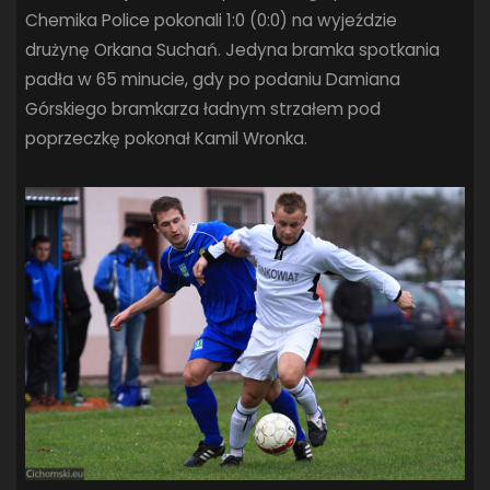
Chemika Police pokonali 1:0 (0:0) na wyjeździe
SANDRA SPA POGOŃ SZCZECIN
(100)
SIEDLECKA
(63)
drużynę Orkana Suchań. Jedyna bramka spotkania
SPARING
(110)
SPR POGOŃ SZCZECIN
(72)
padła w 65 minucie, gdy po podaniu Damiana
SPÓJNIA STARGARD
(35)
STOCZNIA SZCZECIN
(40)
Górskiego bramkarza ładnym strzałem pod
SUPERLIGA KOBIET
(58)
SUPERLIGA MĘŻCZYZN
(92)
poprzeczkę pokonał Kamil Wronka.
TAURON LIGA KOBIET
(106)
TENIS
(26)
TREFL SOPOT
(26)
WYGRANA
(43)
ZAGŁĘBIE LUBIN
(36)
ŚLĄSK WROCŁAW
(29)
ŚWIT SKOLWIN
(111)
STAT4U