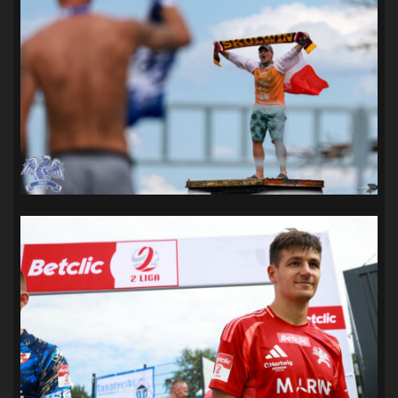
SANDRA SPA POGOŃ SZCZECIN
(100)
SIEDLECKA
(63)
SPARING
(110)
SPR POGOŃ SZCZECIN
(72)
SPÓJNIA STARGARD
(35)
STOCZNIA SZCZECIN
(40)
SUPERLIGA KOBIET
(58)
SUPERLIGA MĘŻCZYZN
(92)
TAURON LIGA KOBIET
(106)
TENIS
(26)
TREFL SOPOT
(26)
WYGRANA
(43)
ZAGŁĘBIE LUBIN
(36)
ŚLĄSK WROCŁAW
(29)
ŚWIT SKOLWIN
(111)
STAT4U