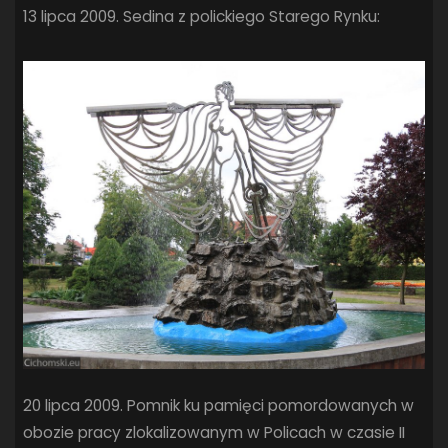
13 lipca 2009. Sedina z polickiego Starego Rynku:
SANDRA SPA POGOŃ SZCZECIN
(100)
SIEDLECKA
(63)
SPARING
(110)
SPR POGOŃ SZCZECIN
(72)
SPÓJNIA STARGARD
(35)
STOCZNIA SZCZECIN
(40)
SUPERLIGA KOBIET
(58)
SUPERLIGA MĘŻCZYZN
(92)
TAURON LIGA KOBIET
(106)
TENIS
(26)
TREFL SOPOT
(26)
WYGRANA
(43)
ZAGŁĘBIE LUBIN
(36)
ŚLĄSK WROCŁAW
(29)
ŚWIT SKOLWIN
(111)
STAT4U
20 lipca 2009. Pomnik ku pamięci pomordowanych w
obozie pracy zlokalizowanym w Policach w czasie II