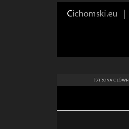
[STRONA GŁÓWN