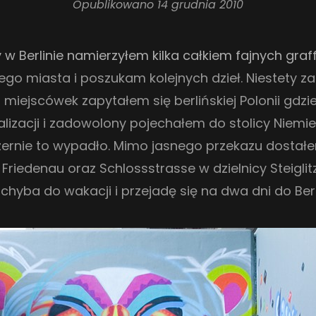
Opublikowano
14 grudnia 2010
y w Berlinie namierzyłem kilka całkiem fajnych graffi
go miasta i poszukam kolejnych dzieł. Niestety 
 miejscówek zapytałem się berlińskiej Polonii gdz
okalizacji i zadowolony pojechałem do stolicy Niemie
zernie to wypadło. Mimo jasnego przekazu dosta
ą Friedenau oraz Schlossstrasse w dzielnicy Steigli
yba do wakacji i przejadę się na dwa dni do Berl