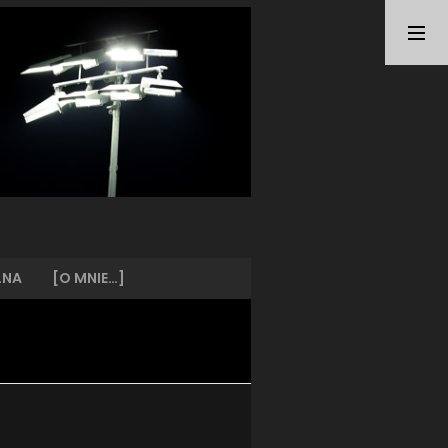
TAGI
ARKA GDYNIA
(21)
BUNDESLIGA
(21)
BŁĘKITNI STARGARD
(42)
CENTRALNA LIGA JUNIORÓW
(26)
DEUTSCHE FUSSBALLVEREINE
(58)
EKSTRAKLASA
(224)
EKSTRALIGA KOBIET
(47)
GRAFFITI
(28)
III LIGA
(227)
II LIGA
(42)
LNA
[O MNIE…]
I LIGA KOBIET
(27)
JUNIORZY
(29)
KING WILKI MORSKIE SZCZECIN
(210)
KP CHEMIK II POLICE
(31)
KP CHEMIK POLICE (PIŁKA NOŻNA)
(224)
LECH POZNAŃ
(25)
LEGIA WARSZAWA
(35)