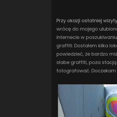
Przy okazji ostatniej wizyt
wrócę do mojego ulubione
internecie w poszukiwaniu
graffiti. Dostałem kilka l
powiedzieć, że bardzo mi
słabe graffiti, poza stacj
fotografować. Doczekam ch