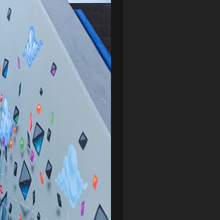
ZAGŁĘBIE LUBIN
(36)
ŚLĄSK WROCŁAW
(29)
ŚWIT SKOLWIN
(111)
STAT4U