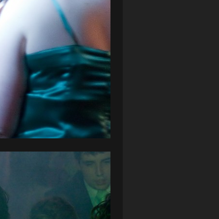
ZAGŁĘBIE LUBIN
(36)
ŚLĄSK WROCŁAW
(29)
ŚWIT SKOLWIN
(111)
STAT4U