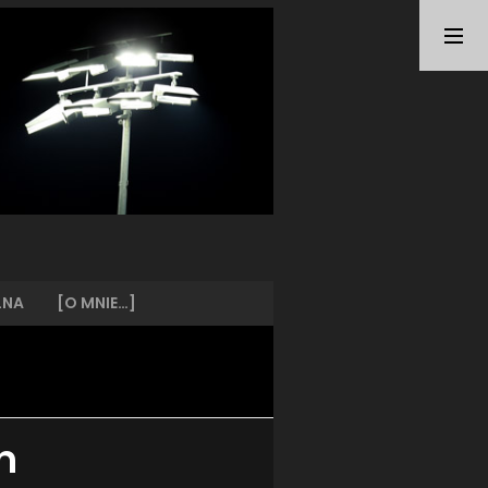
TAGI
ARKA GDYNIA
(21)
BUNDESLIGA
(21)
BŁĘKITNI STARGARD
(42)
CENTRALNA LIGA JUNIORÓW
(26)
DEUTSCHE FUSSBALLVEREINE
(58)
EKSTRAKLASA
(224)
EKSTRALIGA KOBIET
(47)
GRAFFITI
(28)
III LIGA
(227)
II LIGA
(42)
LNA
[O MNIE…]
I LIGA KOBIET
(27)
JUNIORZY
(29)
KING WILKI MORSKIE SZCZECIN
(210)
KP CHEMIK II POLICE
(31)
KP CHEMIK POLICE (PIŁKA NOŻNA)
(224)
h
LECH POZNAŃ
(25)
LEGIA WARSZAWA
(35)