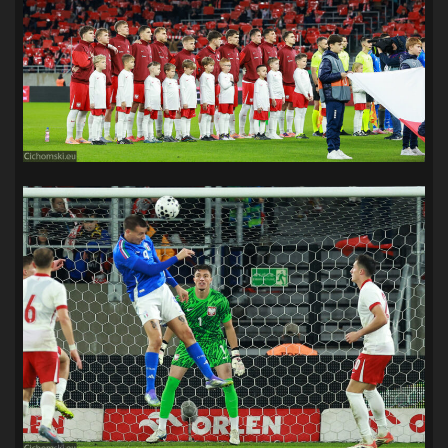
SANDRA SPA POGOŃ SZCZECIN
(100)
SIEDLECKA
(63)
SPARING
(110)
SPR POGOŃ SZCZECIN
(72)
SPÓJNIA STARGARD
(35)
STOCZNIA SZCZECIN
(40)
SUPERLIGA KOBIET
(58)
SUPERLIGA MĘŻCZYZN
(92)
TAURON LIGA KOBIET
(106)
TENIS
(26)
TREFL SOPOT
(26)
WYGRANA
(43)
ZAGŁĘBIE LUBIN
(36)
ŚLĄSK WROCŁAW
(29)
ŚWIT SKOLWIN
(111)
STAT4U