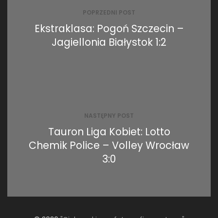
POPRZEDNI POST
Ekstraklasa: Pogoń Szczecin –
Jagiellonia Białystok 1:2
NASTĘPNY POST
Tauron Liga Kobiet: Lotto
Chemik Police – Volley Wrocław
3:0