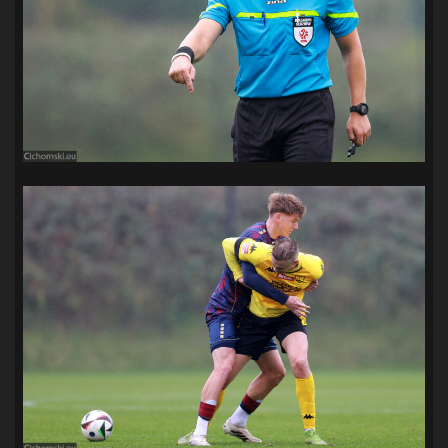
SANDRA SPA POGOŃ SZCZECIN
(100)
SIEDLECKA
(63)
SPARING
(110)
SPR POGOŃ SZCZECIN
(72)
SPÓJNIA STARGARD
(35)
STOCZNIA SZCZECIN
(40)
SUPERLIGA KOBIET
(58)
SUPERLIGA MĘŻCZYZN
(92)
TAURON LIGA KOBIET
(106)
TENIS
(26)
TREFL SOPOT
(26)
WYGRANA
(43)
ZAGŁĘBIE LUBIN
(36)
ŚLĄSK WROCŁAW
(29)
ŚWIT SKOLWIN
(111)
STAT4U