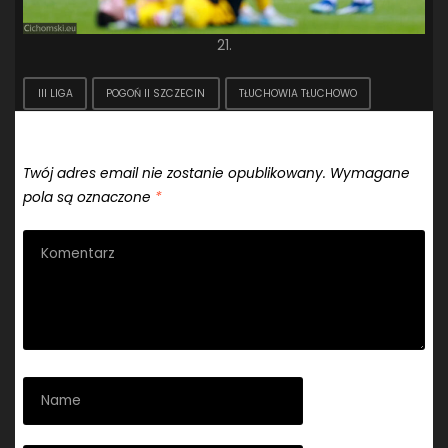
21.
III LIGA
POGOŃ II SZCZECIN
TŁUCHOWIA TŁUCHOWO
Dodaj komentarz
Twój adres email nie zostanie opublikowany.
Wymagane
pola są oznaczone
*