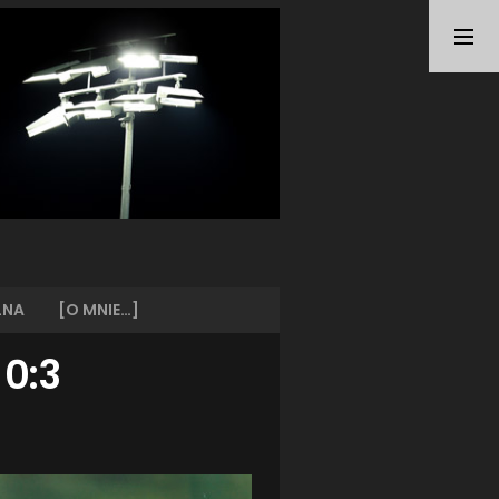
TAGI
ARKA GDYNIA
(21)
BUNDESLIGA
(21)
BŁĘKITNI STARGARD
(42)
CENTRALNA LIGA JUNIORÓW
(26)
DEUTSCHE FUSSBALLVEREINE
(58)
EKSTRAKLASA
(224)
EKSTRALIGA KOBIET
(47)
GRAFFITI
(28)
III LIGA
(227)
II LIGA
(42)
LNA
[O MNIE…]
I LIGA KOBIET
(27)
JUNIORZY
(29)
 0:3
KING WILKI MORSKIE SZCZECIN
(210)
KP CHEMIK II POLICE
(31)
KP CHEMIK POLICE (PIŁKA NOŻNA)
(224)
LECH POZNAŃ
(25)
LEGIA WARSZAWA
(35)