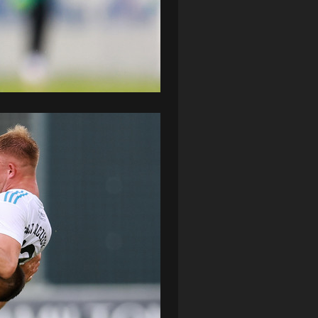
ZAGŁĘBIE LUBIN
(36)
ŚLĄSK WROCŁAW
(29)
ŚWIT SKOLWIN
(111)
STAT4U