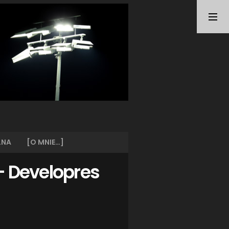
TAGI
ARKA GDYNIA
(21)
BUNDESLIGA
(21)
BŁĘKITNI STARGARD
(42)
CENTRALNA LIGA JUNIORÓW
(26)
DEUTSCHE FUSSBALLVEREINE
(58)
EKSTRAKLASA
(224)
EKSTRALIGA KOBIET
(47)
GRAFFITI
(28)
III LIGA
(227)
II LIGA
(42)
LNA
[O MNIE…]
I LIGA KOBIET
(27)
JUNIORZY
(29)
 – Developres
KING WILKI MORSKIE SZCZECIN
(210)
KP CHEMIK II POLICE
(31)
KP CHEMIK POLICE (PIŁKA NOŻNA)
(224)
LECH POZNAŃ
(25)
LEGIA WARSZAWA
(35)