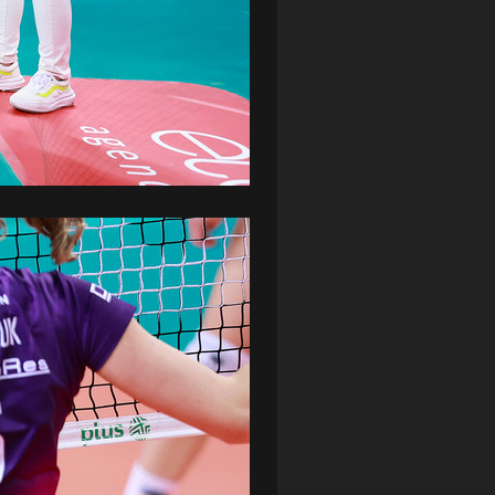
ZAGŁĘBIE LUBIN
(36)
ŚLĄSK WROCŁAW
(29)
ŚWIT SKOLWIN
(111)
STAT4U