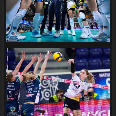
SANDRA SPA POGOŃ SZCZECIN
(100)
SIEDLECKA
(63)
SPARING
(110)
SPR POGOŃ SZCZECIN
(72)
SPÓJNIA STARGARD
(35)
STOCZNIA SZCZECIN
(40)
SUPERLIGA KOBIET
(58)
SUPERLIGA MĘŻCZYZN
(92)
TAURON LIGA KOBIET
(106)
TENIS
(26)
TREFL SOPOT
(26)
WYGRANA
(43)
ZAGŁĘBIE LUBIN
(36)
ŚLĄSK WROCŁAW
(29)
ŚWIT SKOLWIN
(111)
STAT4U