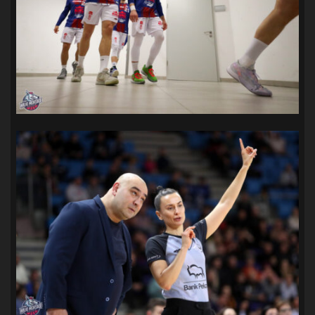
SANDRA SPA POGOŃ SZCZECIN
(100)
SIEDLECKA
(63)
SPARING
(110)
SPR POGOŃ SZCZECIN
(72)
SPÓJNIA STARGARD
(35)
STOCZNIA SZCZECIN
(40)
SUPERLIGA KOBIET
(58)
SUPERLIGA MĘŻCZYZN
(92)
TAURON LIGA KOBIET
(106)
TENIS
(26)
TREFL SOPOT
(26)
WYGRANA
(43)
ZAGŁĘBIE LUBIN
(36)
ŚLĄSK WROCŁAW
(29)
ŚWIT SKOLWIN
(111)
STAT4U