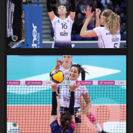
SANDRA SPA POGOŃ SZCZECIN
(100)
SIEDLECKA
(63)
SPARING
(110)
SPR POGOŃ SZCZECIN
(72)
SPÓJNIA STARGARD
(35)
STOCZNIA SZCZECIN
(40)
SUPERLIGA KOBIET
(58)
SUPERLIGA MĘŻCZYZN
(92)
TAURON LIGA KOBIET
(106)
TENIS
(26)
TREFL SOPOT
(26)
WYGRANA
(43)
ZAGŁĘBIE LUBIN
(36)
ŚLĄSK WROCŁAW
(29)
ŚWIT SKOLWIN
(111)
STAT4U