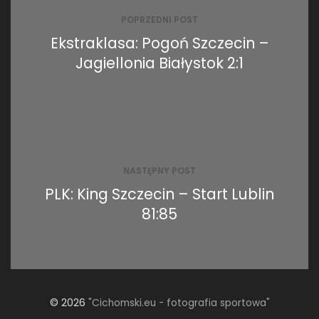
POPRZEDNI POST
Ekstraklasa: Pogoń Szczecin –
Jagiellonia Białystok 2:1
NASTĘPNY POST
PLK: King Szczecin – Start Lublin
81:85
© 2026
"Cichomski.eu - fotografia sportowa"