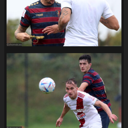
SANDRA SPA POGOŃ SZCZECIN
(100)
SIEDLECKA
(63)
SPARING
(110)
SPR POGOŃ SZCZECIN
(72)
SPÓJNIA STARGARD
(35)
STOCZNIA SZCZECIN
(40)
SUPERLIGA KOBIET
(58)
SUPERLIGA MĘŻCZYZN
(92)
TAURON LIGA KOBIET
(106)
TENIS
(26)
TREFL SOPOT
(26)
WYGRANA
(43)
ZAGŁĘBIE LUBIN
(36)
ŚLĄSK WROCŁAW
(29)
ŚWIT SKOLWIN
(111)
STAT4U