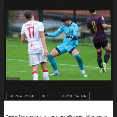
–
–
GEDANIA GDAŃSK
III LIGA
POGOŃ II SZCZECIN
Dodaj komentarz
Twój adres email nie zostanie opublikowany.
Wymagane