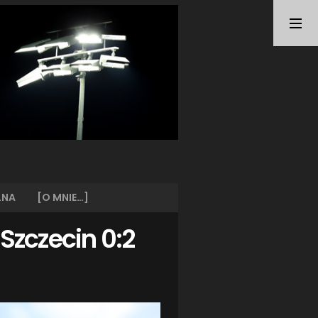
TAGI
ARKA GDYNIA
(21)
BUNDESLIGA
(21)
BŁĘKITNI STARGARD
(42)
CENTRALNA LIGA JUNIORÓW
(26)
DEUTSCHE FUSSBALLVEREINE
(58)
EKSTRAKLASA
(224)
EKSTRALIGA KOBIET
(47)
GRAFFITI
(28)
III LIGA
(227)
II LIGA
(42)
LNA
[O MNIE…]
I LIGA KOBIET
(27)
JUNIORZY
(29)
I Szczecin 0:2
KING WILKI MORSKIE SZCZECIN
(210)
KP CHEMIK II POLICE
(31)
KP CHEMIK POLICE (PIŁKA NOŻNA)
(224)
LECH POZNAŃ
(25)
LEGIA WARSZAWA
(35)