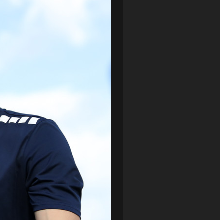
LOTTO CHEMIK POLICE
(188)
NIEMCY (DEUTSCHLAND)
(27)
OKRĘGÓWKA
(21)
ORLEN BASKET LIGA
(198)
PEKAO SZCZECIN OPEN
(25)
PLUSLIGA
(38)
POGOŃ II SZCZECIN
(74)
POGOŃ SZCZECIN
(326)
POGOŃ SZCZECIN (KOBIETY)
(45)
PORAŻKA
(41)
PUCHAR POLSKI
(56)
REMIS
(27)
REZERWY
(32)
SANDRA SPA POGOŃ SZCZECIN
(100)
SIEDLECKA
(63)
SPARING
(110)
SPR POGOŃ SZCZECIN
(72)
SPÓJNIA STARGARD
(35)
STOCZNIA SZCZECIN
(40)
SUPERLIGA KOBIET
(58)
SUPERLIGA MĘŻCZYZN
(92)
TAURON LIGA KOBIET
(106)
TENIS
(26)
TREFL SOPOT
(26)
WYGRANA
(43)