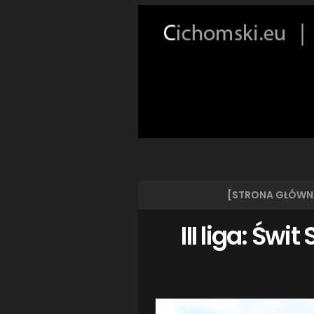
[STRONA GŁÓWN
III liga: Świ