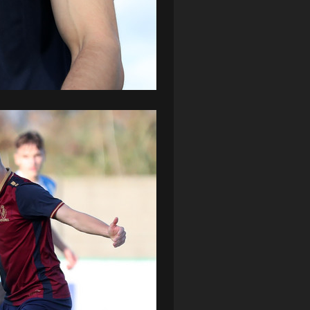
ZAGŁĘBIE LUBIN
(36)
ŚLĄSK WROCŁAW
(29)
ŚWIT SKOLWIN
(111)
STAT4U