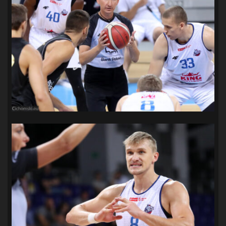
SANDRA SPA POGOŃ SZCZECIN
(100)
SIEDLECKA
(63)
SPARING
(110)
SPR POGOŃ SZCZECIN
(72)
SPÓJNIA STARGARD
(35)
STOCZNIA SZCZECIN
(40)
SUPERLIGA KOBIET
(58)
SUPERLIGA MĘŻCZYZN
(92)
TAURON LIGA KOBIET
(106)
TENIS
(26)
TREFL SOPOT
(26)
WYGRANA
(43)
ZAGŁĘBIE LUBIN
(36)
ŚLĄSK WROCŁAW
(29)
ŚWIT SKOLWIN
(111)
STAT4U