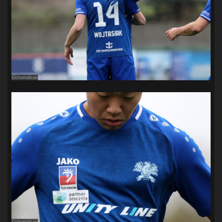
SANDRA SPA POGOŃ SZCZECIN
(100)
SIEDLECKA
(63)
SPARING
(110)
SPR POGOŃ SZCZECIN
(72)
SPÓJNIA STARGARD
(35)
STOCZNIA SZCZECIN
(40)
SUPERLIGA KOBIET
(58)
SUPERLIGA MĘŻCZYZN
(92)
TAURON LIGA KOBIET
(106)
TENIS
(26)
TREFL SOPOT
(26)
WYGRANA
(43)
ZAGŁĘBIE LUBIN
(36)
ŚLĄSK WROCŁAW
(29)
ŚWIT SKOLWIN
(111)
STAT4U