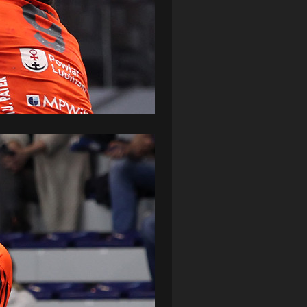
ZAGŁĘBIE LUBIN
(36)
ŚLĄSK WROCŁAW
(29)
ŚWIT SKOLWIN
(111)
STAT4U