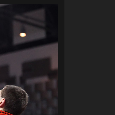
LOTTO CHEMIK POLICE
(188)
NIEMCY (DEUTSCHLAND)
(27)
OKRĘGÓWKA
(21)
ORLEN BASKET LIGA
(198)
PEKAO SZCZECIN OPEN
(25)
PLUSLIGA
(38)
POGOŃ II SZCZECIN
(74)
POGOŃ SZCZECIN
(326)
POGOŃ SZCZECIN (KOBIETY)
(45)
PORAŻKA
(41)
PUCHAR POLSKI
(56)
REMIS
(27)
REZERWY
(32)
SANDRA SPA POGOŃ SZCZECIN
(100)
SIEDLECKA
(63)
SPARING
(110)
SPR POGOŃ SZCZECIN
(72)
SPÓJNIA STARGARD
(35)
STOCZNIA SZCZECIN
(40)
SUPERLIGA KOBIET
(58)
SUPERLIGA MĘŻCZYZN
(92)
TAURON LIGA KOBIET
(106)
TENIS
(26)
TREFL SOPOT
(26)
WYGRANA
(43)