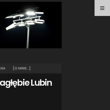
TAGI
ARKA GDYNIA
(21)
BUNDESLIGA
(21)
BŁĘKITNI STARGARD
(42)
CENTRALNA LIGA JUNIORÓW
(26)
DEUTSCHE FUSSBALLVEREINE
(58)
EKSTRAKLASA
(224)
EKSTRALIGA KOBIET
(47)
GRAFFITI
(28)
III LIGA
(227)
II LIGA
(42)
LNA
[O MNIE…]
I LIGA KOBIET
(27)
JUNIORZY
(29)
agłębie Lubin
KING WILKI MORSKIE SZCZECIN
(210)
KP CHEMIK II POLICE
(31)
KP CHEMIK POLICE (PIŁKA NOŻNA)
(224)
LECH POZNAŃ
(25)
LEGIA WARSZAWA
(35)