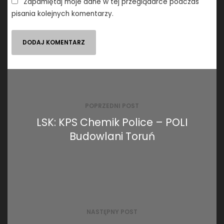
Zapamiętaj moje dane w tej przeglądarce podczas
pisania kolejnych komentarzy.
Nawigacja
wpisu
POPRZEDNI POST
LSK: KPS Chemik Police – POLI
Budowlani Toruń
NASTĘPNY POST