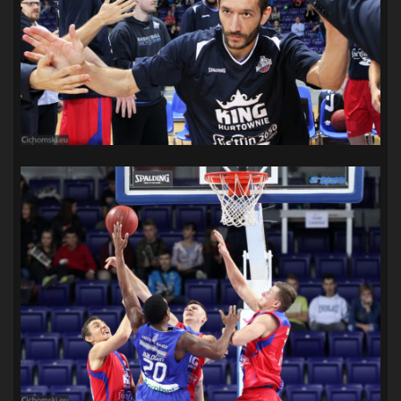
SANDRA SPA POGOŃ SZCZECIN
(100)
SIEDLECKA
(63)
SPARING
(110)
SPR POGOŃ SZCZECIN
(72)
SPÓJNIA STARGARD
(35)
STOCZNIA SZCZECIN
(40)
SUPERLIGA KOBIET
(58)
SUPERLIGA MĘŻCZYZN
(92)
TAURON LIGA KOBIET
(106)
TENIS
(26)
TREFL SOPOT
(26)
WYGRANA
(43)
ZAGŁĘBIE LUBIN
(36)
ŚLĄSK WROCŁAW
(29)
ŚWIT SKOLWIN
(111)
STAT4U