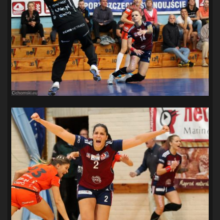
SANDRA SPA POGOŃ SZCZECIN
(100)
SIEDLECKA
(63)
SPARING
(110)
SPR POGOŃ SZCZECIN
(72)
SPÓJNIA STARGARD
(35)
STOCZNIA SZCZECIN
(40)
SUPERLIGA KOBIET
(58)
SUPERLIGA MĘŻCZYZN
(92)
TAURON LIGA KOBIET
(106)
TENIS
(26)
TREFL SOPOT
(26)
WYGRANA
(43)
ZAGŁĘBIE LUBIN
(36)
ŚLĄSK WROCŁAW
(29)
ŚWIT SKOLWIN
(111)
STAT4U