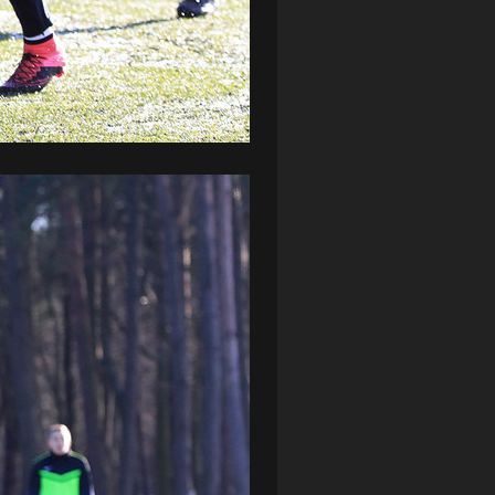
ZAGŁĘBIE LUBIN
(36)
ŚLĄSK WROCŁAW
(29)
ŚWIT SKOLWIN
(111)
STAT4U