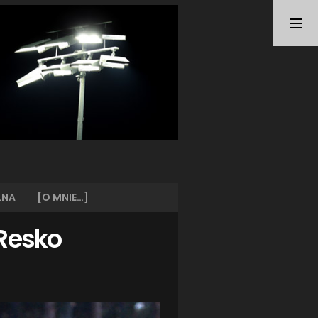
TAGI
ARKA GDYNIA
(21)
BUNDESLIGA
(21)
BŁĘKITNI STARGARD
(42)
CENTRALNA LIGA JUNIORÓW
(26)
DEUTSCHE FUSSBALLVEREINE
(58)
EKSTRAKLASA
(224)
EKSTRALIGA KOBIET
(47)
GRAFFITI
(28)
III LIGA
(227)
II LIGA
(42)
LNA
[O MNIE…]
I LIGA KOBIET
(27)
JUNIORZY
(29)
 Resko
KING WILKI MORSKIE SZCZECIN
(210)
KP CHEMIK II POLICE
(31)
KP CHEMIK POLICE (PIŁKA NOŻNA)
(224)
LECH POZNAŃ
(25)
LEGIA WARSZAWA
(35)