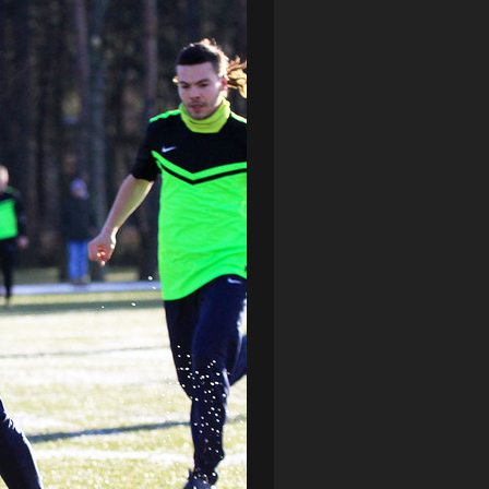
LOTTO CHEMIK POLICE
(188)
NIEMCY (DEUTSCHLAND)
(27)
OKRĘGÓWKA
(21)
ORLEN BASKET LIGA
(198)
PEKAO SZCZECIN OPEN
(25)
PLUSLIGA
(38)
POGOŃ II SZCZECIN
(74)
POGOŃ SZCZECIN
(326)
POGOŃ SZCZECIN (KOBIETY)
(45)
PORAŻKA
(41)
PUCHAR POLSKI
(56)
REMIS
(27)
REZERWY
(32)
SANDRA SPA POGOŃ SZCZECIN
(100)
SIEDLECKA
(63)
SPARING
(110)
SPR POGOŃ SZCZECIN
(72)
SPÓJNIA STARGARD
(35)
STOCZNIA SZCZECIN
(40)
SUPERLIGA KOBIET
(58)
SUPERLIGA MĘŻCZYZN
(92)
TAURON LIGA KOBIET
(106)
TENIS
(26)
TREFL SOPOT
(26)
WYGRANA
(43)