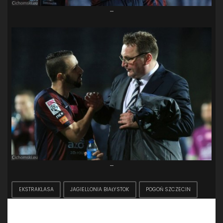
–
–
EKSTRAKLASA
JAGIELLONIA BIAŁYSTOK
POGOŃ SZCZECIN
One comment on “Ekstraklasa: Pogoń Szczecin –
Jagiellonia Białystok”