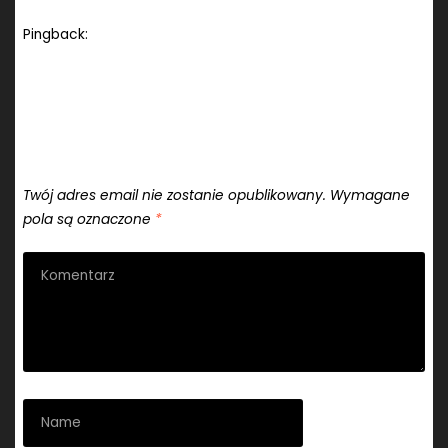
Pingback:
Ekstraklasa: Nowy trener – nowa Pogoń. Fatalna
passa zakończona [ZDJĘCIA] | wzp24.pl | Wiadomości
zachodniopomorskie
Dodaj komentarz
Twój adres email nie zostanie opublikowany.
Wymagane
pola są oznaczone
*