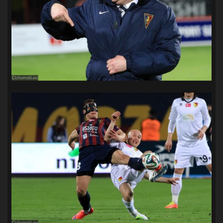
SANDRA SPA POGOŃ SZCZECIN
(100)
SIEDLECKA
(63)
SPARING
(110)
SPR POGOŃ SZCZECIN
(72)
SPÓJNIA STARGARD
(35)
STOCZNIA SZCZECIN
(40)
SUPERLIGA KOBIET
(58)
SUPERLIGA MĘŻCZYZN
(92)
TAURON LIGA KOBIET
(106)
TENIS
(26)
TREFL SOPOT
(26)
WYGRANA
(43)
ZAGŁĘBIE LUBIN
(36)
ŚLĄSK WROCŁAW
(29)
ŚWIT SKOLWIN
(111)
STAT4U