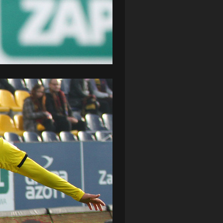
ZAGŁĘBIE LUBIN
(36)
ŚLĄSK WROCŁAW
(29)
ŚWIT SKOLWIN
(111)
STAT4U