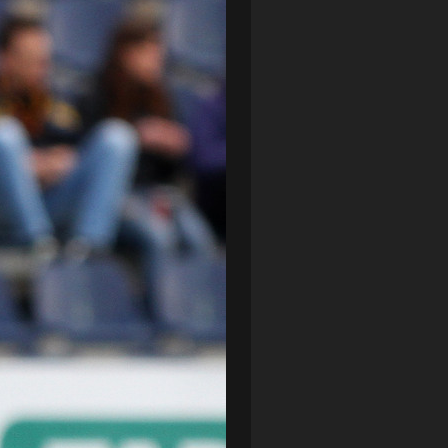
LOTTO CHEMIK POLICE
(188)
NIEMCY (DEUTSCHLAND)
(27)
OKRĘGÓWKA
(21)
ORLEN BASKET LIGA
(198)
PEKAO SZCZECIN OPEN
(25)
PLUSLIGA
(38)
POGOŃ II SZCZECIN
(74)
POGOŃ SZCZECIN
(327)
POGOŃ SZCZECIN (KOBIETY)
(46)
PORAŻKA
(41)
PUCHAR POLSKI
(56)
REMIS
(27)
REZERWY
(32)
SANDRA SPA POGOŃ SZCZECIN
(100)
SIEDLECKA
(63)
SPARING
(110)
SPR POGOŃ SZCZECIN
(72)
SPÓJNIA STARGARD
(35)
STOCZNIA SZCZECIN
(40)
SUPERLIGA KOBIET
(58)
SUPERLIGA MĘŻCZYZN
(92)
TAURON LIGA KOBIET
(106)
TENIS
(26)
TREFL SOPOT
(26)
WYGRANA
(43)