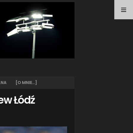
TAGI
ARKA GDYNIA
(21)
BUNDESLIGA
(21)
BŁĘKITNI STARGARD
(42)
CENTRALNA LIGA JUNIORÓW
(26)
DEUTSCHE FUSSBALLVEREINE
(58)
EKSTRAKLASA
(225)
EKSTRALIGA KOBIET
(48)
GRAFFITI
(28)
III LIGA
(227)
II LIGA
(42)
LNA
[O MNIE…]
I LIGA KOBIET
(27)
JUNIORZY
(29)
zew Łódź
KING WILKI MORSKIE SZCZECIN
(210)
KP CHEMIK II POLICE
(31)
KP CHEMIK POLICE (PIŁKA NOŻNA)
(224)
LECH POZNAŃ
(25)
LEGIA WARSZAWA
(35)