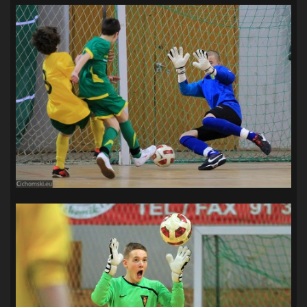
SANDRA SPA POGOŃ SZCZECIN
(100)
SIEDLECKA
(63)
SPARING
(110)
SPR POGOŃ SZCZECIN
(72)
SPÓJNIA STARGARD
(35)
STOCZNIA SZCZECIN
(40)
SUPERLIGA KOBIET
(58)
SUPERLIGA MĘŻCZYZN
(92)
TAURON LIGA KOBIET
(106)
TENIS
(26)
TREFL SOPOT
(26)
WYGRANA
(43)
ZAGŁĘBIE LUBIN
(36)
ŚLĄSK WROCŁAW
(29)
ŚWIT SKOLWIN
(111)
STAT4U