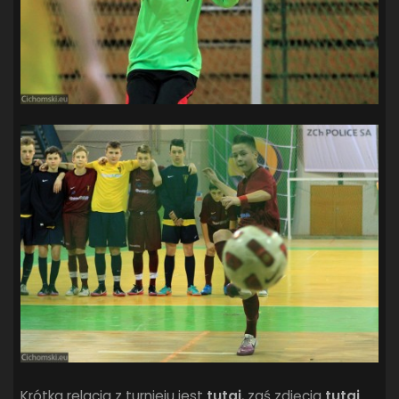
Krótka relacja z turnieju jest
tutaj
, zaś zdjęcia
tutaj
.