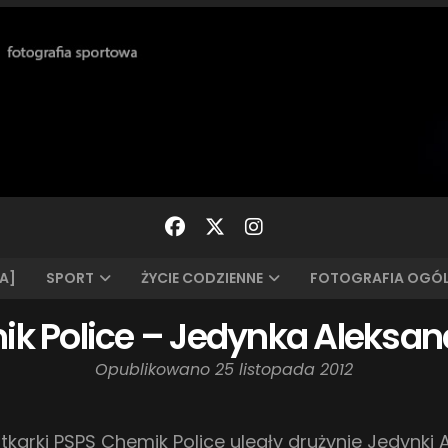
A]
SPORT
ŻYCIE CODZIENNE
FOTOGRAFIA OGÓ
k Police – Jedynka Aleksan
Opublikowano
25 listopada 2012
karki PSPS Chemik Police uległy drużynie Jedynki A