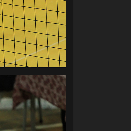
ZAGŁĘBIE LUBIN
(36)
ŚLĄSK WROCŁAW
(29)
ŚWIT SKOLWIN
(111)
STAT4U