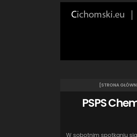
[STRONA GŁÓWN
PSPS Chemi
W sobotnim spotkaniu siat