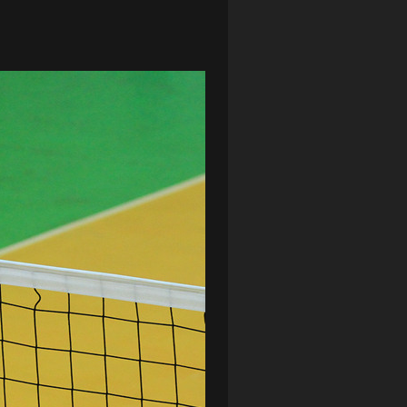
LOTTO CHEMIK POLICE
(188)
NIEMCY (DEUTSCHLAND)
(27)
OKRĘGÓWKA
(21)
ORLEN BASKET LIGA
(198)
PEKAO SZCZECIN OPEN
(25)
PLUSLIGA
(38)
POGOŃ II SZCZECIN
(74)
POGOŃ SZCZECIN
(326)
POGOŃ SZCZECIN (KOBIETY)
(45)
PORAŻKA
(41)
PUCHAR POLSKI
(56)
REMIS
(27)
REZERWY
(32)
SANDRA SPA POGOŃ SZCZECIN
(100)
SIEDLECKA
(63)
SPARING
(110)
SPR POGOŃ SZCZECIN
(72)
SPÓJNIA STARGARD
(35)
STOCZNIA SZCZECIN
(40)
SUPERLIGA KOBIET
(58)
SUPERLIGA MĘŻCZYZN
(92)
TAURON LIGA KOBIET
(106)
TENIS
(26)
TREFL SOPOT
(26)
WYGRANA
(43)