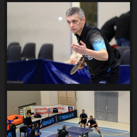
SANDRA SPA POGOŃ SZCZECIN
(100)
SIEDLECKA
(63)
SPARING
(110)
SPR POGOŃ SZCZECIN
(72)
SPÓJNIA STARGARD
(35)
STOCZNIA SZCZECIN
(40)
SUPERLIGA KOBIET
(58)
SUPERLIGA MĘŻCZYZN
(92)
TAURON LIGA KOBIET
(106)
TENIS
(26)
TREFL SOPOT
(26)
WYGRANA
(43)
ZAGŁĘBIE LUBIN
(36)
ŚLĄSK WROCŁAW
(29)
ŚWIT SKOLWIN
(111)
STAT4U