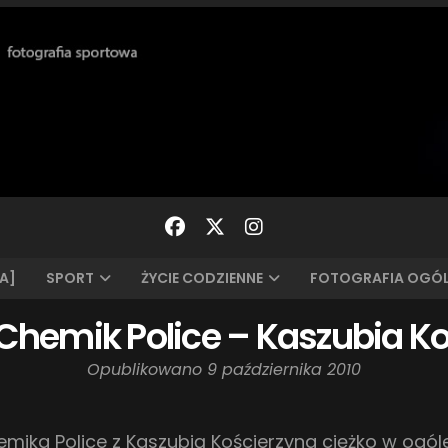
A]
SPORT
ŻYCIE CODZIENNE
FOTOGRAFIA OGÓ
KP Chemik Police – Kaszubia 
Opublikowano
9 października 2010
mika Police z Kaszubią Kościerzyna ciężko w ogól