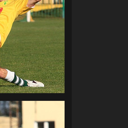
ZAGŁĘBIE LUBIN
(36)
ŚLĄSK WROCŁAW
(29)
ŚWIT SKOLWIN
(111)
STAT4U