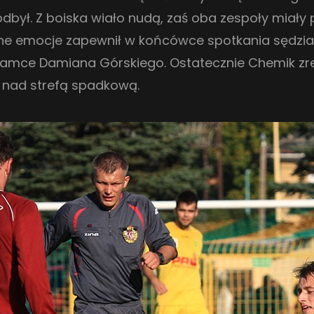
odbył. Z boiska wiało nudą, zaś oba zespoły miał
yne emocje zapewnił w końcówce spotkania sędzia
bramce Damiana Górskiego. Ostatecznie Chemik z
ż nad strefą spadkową.