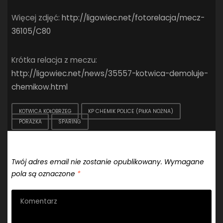
Więcej zdjęć:
http://ligowiec.net/fotorelacja/mecz-
36105/C80
Krótka relacja z meczu:
http://ligowiec.net/news/35557-kotwica-demoluje-
chemikow.html
KOTWICA KOŁOBRZEG
KP CHEMIK POLICE (PIŁKA NOŻNA)
PORAŻKA
SPARING
Dodaj komentarz
Twój adres email nie zostanie opublikowany.
Wymagane
pola są oznaczone
*