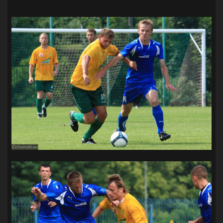
SANDRA SPA POGOŃ SZCZECIN
(100)
SIEDLECKA
(63)
SPARING
(110)
SPR POGOŃ SZCZECIN
(72)
SPÓJNIA STARGARD
(35)
STOCZNIA SZCZECIN
(40)
SUPERLIGA KOBIET
(58)
SUPERLIGA MĘŻCZYZN
(92)
TAURON LIGA KOBIET
(106)
TENIS
(26)
TREFL SOPOT
(26)
WYGRANA
(43)
ZAGŁĘBIE LUBIN
(36)
ŚLĄSK WROCŁAW
(29)
ŚWIT SKOLWIN
(111)
STAT4U