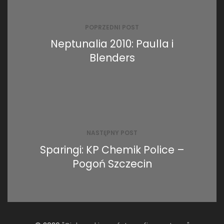
wpisu
POPRZEDNI POST
Neptunalia 2010: Paulla i
Blenders
NASTĘPNY POST
Sparingi: KP Chemik Police –
Pogoń Szczecin