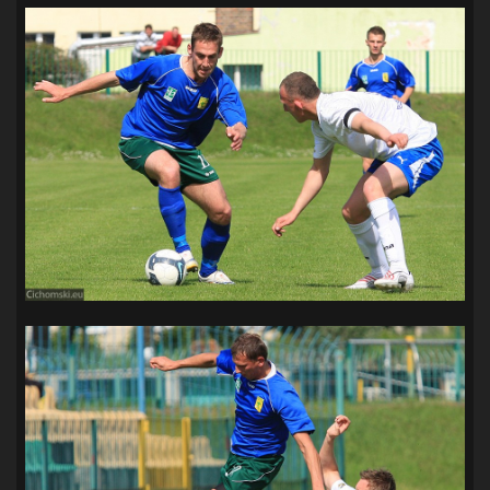
SANDRA SPA POGOŃ SZCZECIN
(100)
SIEDLECKA
(63)
SPARING
(110)
SPR POGOŃ SZCZECIN
(72)
SPÓJNIA STARGARD
(35)
STOCZNIA SZCZECIN
(40)
SUPERLIGA KOBIET
(58)
SUPERLIGA MĘŻCZYZN
(92)
TAURON LIGA KOBIET
(106)
TENIS
(26)
TREFL SOPOT
(26)
WYGRANA
(43)
ZAGŁĘBIE LUBIN
(36)
ŚLĄSK WROCŁAW
(29)
ŚWIT SKOLWIN
(111)
STAT4U