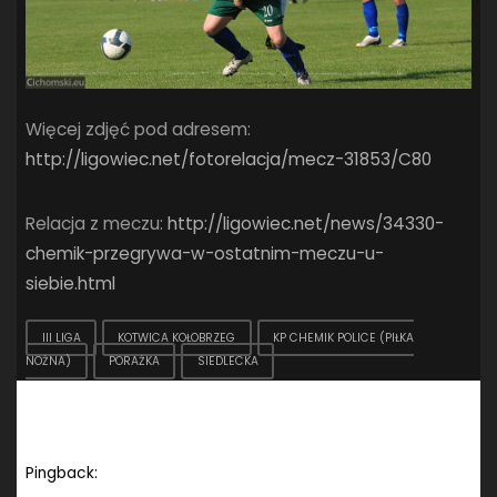
Więcej zdjęć pod adresem:
http://ligowiec.net/fotorelacja/mecz-31853/C80
Relacja z meczu:
http://ligowiec.net/news/34330-
chemik-przegrywa-w-ostatnim-meczu-u-
siebie.html
III LIGA
KOTWICA KOŁOBRZEG
KP CHEMIK POLICE (PIŁKA
NOŻNA)
PORAŻKA
SIEDLECKA
One comment on “III liga: KP Chemik Police –
Kotwica Kołobrzeg”
Pingback:
Sportowe podsumowanie 2010 roku «