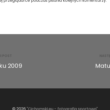
ej przeglądarce podczas pisania kolejnych komentarzy.
I POST
NAST
oku 2009
Matu
© 2026
"Cichomski.eu - fotografia sportowa"