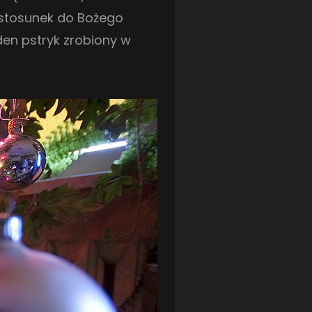
LOTTO CHEMIK POLICE
(188)
a stosunek do Bożego
NIEMCY (DEUTSCHLAND)
(27)
OKRĘGÓWKA
(21)
en pstryk zrobiony w
ORLEN BASKET LIGA
(198)
PEKAO SZCZECIN OPEN
(25)
PLUSLIGA
(38)
POGOŃ II SZCZECIN
(74)
POGOŃ SZCZECIN
(326)
POGOŃ SZCZECIN (KOBIETY)
(45)
PORAŻKA
(41)
PUCHAR POLSKI
(56)
REMIS
(27)
REZERWY
(32)
SANDRA SPA POGOŃ SZCZECIN
(100)
SIEDLECKA
(63)
SPARING
(110)
SPR POGOŃ SZCZECIN
(72)
SPÓJNIA STARGARD
(35)
STOCZNIA SZCZECIN
(40)
SUPERLIGA KOBIET
(58)
SUPERLIGA MĘŻCZYZN
(92)
TAURON LIGA KOBIET
(106)
TENIS
(26)
TREFL SOPOT
(26)
WYGRANA
(43)