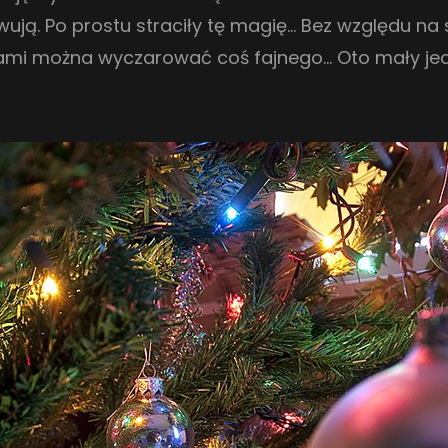
wują. Po prostu straciły tę magię… Bez względu n
sami można wyczarować coś fajnego… Oto mały jed