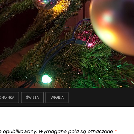
CHOINKA
ŚWIĘTA
WIGILIA
e opublikowany.
Wymagane pola są oznaczone
*