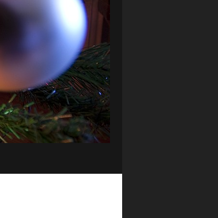
ZAGŁĘBIE LUBIN
(36)
ŚLĄSK WROCŁAW
(29)
ŚWIT SKOLWIN
(111)
STAT4U