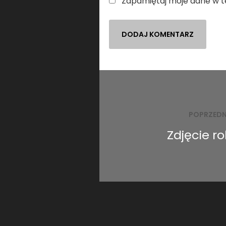
Zapamiętaj moje dane w t
Nawigacja
wpisu
POPRZEDN
Zdjęcie r