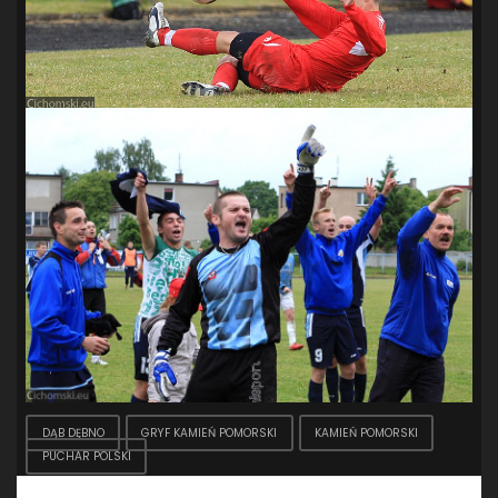
DĄB DĘBNO
GRYF KAMIEŃ POMORSKI
KAMIEŃ POMORSKI
PUCHAR POLSKI