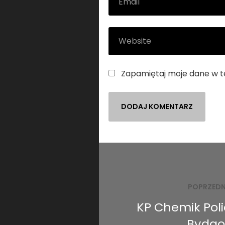
Zapamiętaj moje dane w t
Nawigacja
wpisu
POPRZEDN
KP Chemik Poli
Bydgo