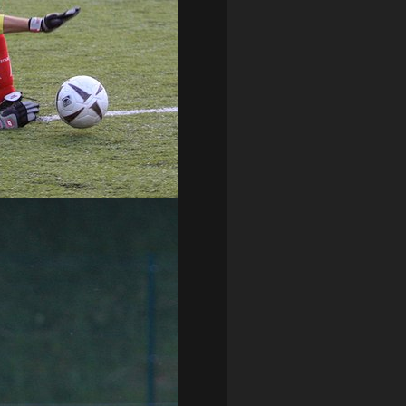
ZAGŁĘBIE LUBIN
(36)
ŚLĄSK WROCŁAW
(29)
ŚWIT SKOLWIN
(111)
STAT4U