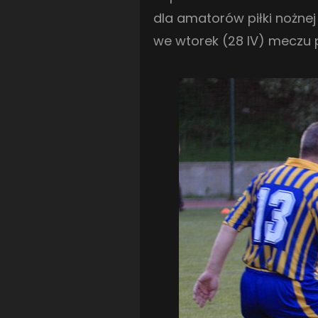
dla amatorów piłki nożne
we wtorek (28 IV) meczu pr