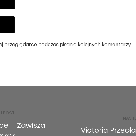
ej przeglądarce podczas pisania kolejnych komentarzy.
I POST
NAST
ce – Zawisza
Victoria Przecł
szcz