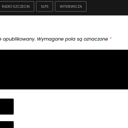
RADIO SZCZECIN
SLPS
WITKIEWICZA
e opublikowany.
Wymagane pola są oznaczone
*