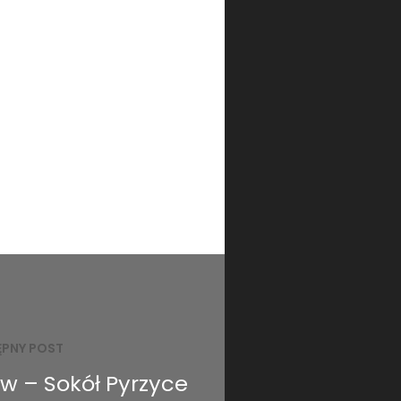
ĘPNY POST
aw – Sokół Pyrzyce