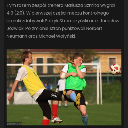
Tym razem zespół trenera Mariusza Szmita wygrał
SANDRA SPA POGOŃ SZCZECIN
(100)
SIEDLECKA
(63)
4:0 (2:0). W pierwszej części meczu kontrolnego
SPARING
(110)
SPR POGOŃ SZCZECIN
(72)
bramki zdobywali Patryk Stromczyński oraz Jarosław
SPÓJNIA STARGARD
(35)
STOCZNIA SZCZECIN
(40)
Jóźwiak. Po zmianie stron punktowali Norbert
SUPERLIGA KOBIET
(58)
SUPERLIGA MĘŻCZYZN
(92)
Neumann oraz Michael Wołyński.
TAURON LIGA KOBIET
(106)
TENIS
(26)
TREFL SOPOT
(26)
WYGRANA
(43)
ZAGŁĘBIE LUBIN
(36)
ŚLĄSK WROCŁAW
(29)
ŚWIT SKOLWIN
(111)
STAT4U