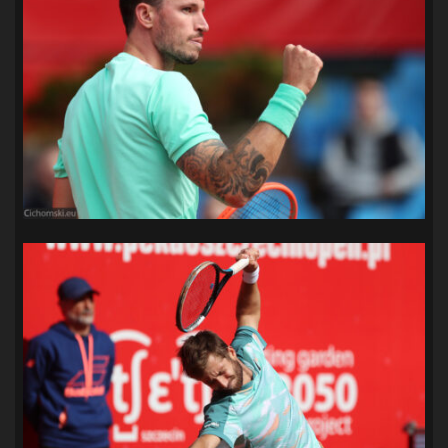
SANDRA SPA POGOŃ SZCZECIN
(100)
SIEDLECKA
(63)
SPARING
(110)
SPR POGOŃ SZCZECIN
(72)
SPÓJNIA STARGARD
(35)
STOCZNIA SZCZECIN
(40)
SUPERLIGA KOBIET
(58)
SUPERLIGA MĘŻCZYZN
(92)
TAURON LIGA KOBIET
(106)
TENIS
(26)
TREFL SOPOT
(26)
WYGRANA
(43)
ZAGŁĘBIE LUBIN
(36)
ŚLĄSK WROCŁAW
(29)
ŚWIT SKOLWIN
(111)
STAT4U