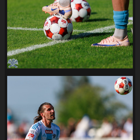
SANDRA SPA POGOŃ SZCZECIN
(100)
SIEDLECKA
(63)
SPARING
(110)
SPR POGOŃ SZCZECIN
(72)
SPÓJNIA STARGARD
(35)
STOCZNIA SZCZECIN
(40)
SUPERLIGA KOBIET
(58)
SUPERLIGA MĘŻCZYZN
(92)
TAURON LIGA KOBIET
(106)
TENIS
(26)
TREFL SOPOT
(26)
WYGRANA
(43)
ZAGŁĘBIE LUBIN
(36)
ŚLĄSK WROCŁAW
(29)
ŚWIT SKOLWIN
(111)
STAT4U