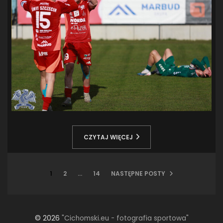
CZYTAJ WIĘCEJ
STRONICOWANIE
1
2
…
14
NASTĘPNE POSTY
WPISÓW
© 2026
"Cichomski.eu - fotografia sportowa"