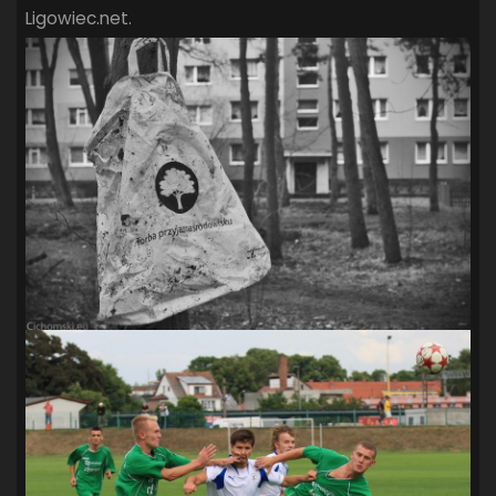
Ligowiec.net.
SANDRA SPA POGOŃ SZCZECIN
(100)
SIEDLECKA
(63)
SPARING
(110)
SPR POGOŃ SZCZECIN
(72)
SPÓJNIA STARGARD
(35)
STOCZNIA SZCZECIN
(40)
SUPERLIGA KOBIET
(58)
SUPERLIGA MĘŻCZYZN
(92)
TAURON LIGA KOBIET
(106)
TENIS
(26)
TREFL SOPOT
(26)
WYGRANA
(43)
ZAGŁĘBIE LUBIN
(36)
ŚLĄSK WROCŁAW
(29)
ŚWIT SKOLWIN
(111)
STAT4U