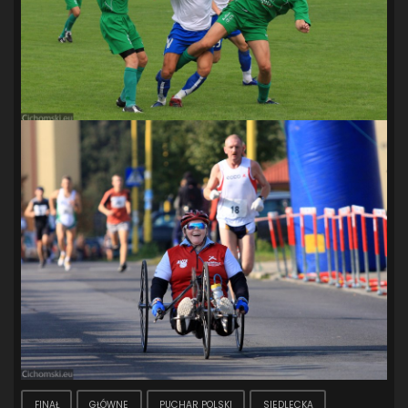
FINAŁ
GŁÓWNE
PUCHAR POLSKI
SIEDLECKA