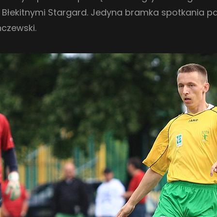
z Błekitnymi Stargard. Jedyna bramka spotkania pad
nczewski.