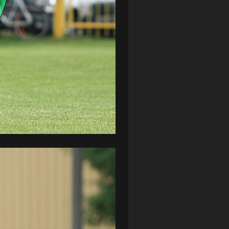
ZAGŁĘBIE LUBIN
(36)
ŚLĄSK WROCŁAW
(29)
ŚWIT SKOLWIN
(111)
STAT4U