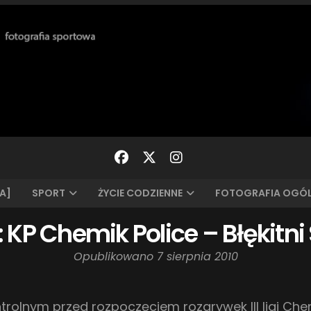
A]
SPORT
ŻYCIE CODZIENNE
FOTOGRAFIA OGÓ
: KP Chemik Police – Błękitni
Opublikowano
7 sierpnia 2010
rolnym przed rozpoczęciem rozgrywek III ligi Chem