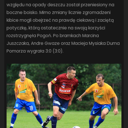
względu na opady deszczu został przeniesiony na
SANDRA SPA POGOŃ SZCZECIN
(100)
SIEDLECKA
(63)
boczne boisko. Mimo zmiany licznie zgromadzeni
SPARING
(110)
SPR POGOŃ SZCZECIN
(72)
kibice mogli obejrzeć na prawdę ciekawą i zaciętą
SPÓJNIA STARGARD
(35)
STOCZNIA SZCZECIN
(40)
potyczkę, którą ostatecznie na swoją korzyści
SUPERLIGA KOBIET
(58)
SUPERLIGA MĘŻCZYZN
(92)
rozstrzygnęła Pogoń. Po bramkach Marcina
TAURON LIGA KOBIET
(106)
TENIS
(26)
TREFL SOPOT
(26)
Juszczaka, Andre Gwaze oraz Macieja Mysiaka Duma
WYGRANA
(43)
ZAGŁĘBIE LUBIN
(36)
ŚLĄSK WROCŁAW
(29)
Pomorza wygrała 3:0 (3:0).
ŚWIT SKOLWIN
(111)
STAT4U