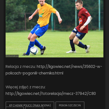
Relacja z meczu:
http://ligowiec.net/news/35602-w-
policach-pogonili-chemika.html
Więcej zdjęć z meczu:
http://ligowiec.net/fotorelacja/mecz-37942/C80
KP CHEMIK POLICE (PIŁKA NOŻNA)
POGOŃ SZCZECIN