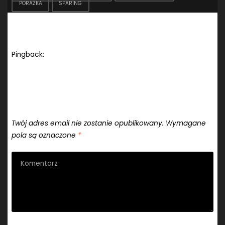
PORAŻKA
SPARING
One comment on “Sparingi: KP Chemik Police –
Pogoń Szczecin”
Pingback:
Sportowe podsumowanie 2010 roku «
"Cichomski.eu – fotografia i nie tylko"
Dodaj komentarz
Twój adres email nie zostanie opublikowany.
Wymagane
pola są oznaczone
*