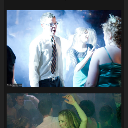
SANDRA SPA POGOŃ SZCZECIN
(100)
SIEDLECKA
(63)
SPARING
(110)
SPR POGOŃ SZCZECIN
(72)
SPÓJNIA STARGARD
(35)
STOCZNIA SZCZECIN
(40)
SUPERLIGA KOBIET
(58)
SUPERLIGA MĘŻCZYZN
(92)
TAURON LIGA KOBIET
(106)
TENIS
(26)
TREFL SOPOT
(26)
WYGRANA
(43)
ZAGŁĘBIE LUBIN
(36)
ŚLĄSK WROCŁAW
(29)
ŚWIT SKOLWIN
(111)
STAT4U