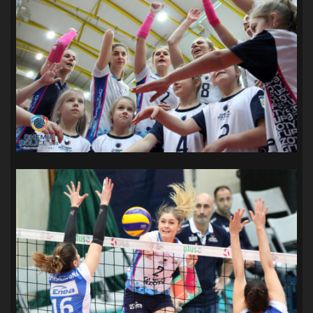
SANDRA SPA POGOŃ SZCZECIN
(100)
SIEDLECKA
(63)
SPARING
(110)
SPR POGOŃ SZCZECIN
(72)
SPÓJNIA STARGARD
(35)
STOCZNIA SZCZECIN
(40)
SUPERLIGA KOBIET
(58)
SUPERLIGA MĘŻCZYZN
(92)
TAURON LIGA KOBIET
(106)
TENIS
(26)
TREFL SOPOT
(26)
WYGRANA
(43)
ZAGŁĘBIE LUBIN
(36)
ŚLĄSK WROCŁAW
(29)
ŚWIT SKOLWIN
(111)
STAT4U