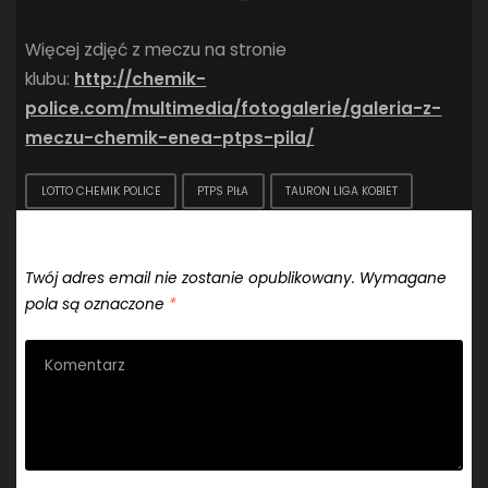
–
Więcej zdjęć z meczu na stronie
klubu:
http://chemik-
police.com/multimedia/fotogalerie/galeria-z-
meczu-chemik-enea-ptps-pila/
LOTTO CHEMIK POLICE
PTPS PIŁA
TAURON LIGA KOBIET
Dodaj komentarz
Twój adres email nie zostanie opublikowany.
Wymagane
pola są oznaczone
*