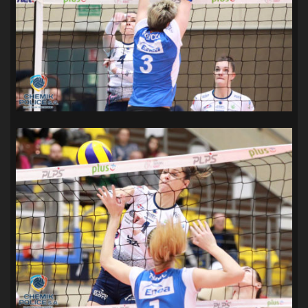
SANDRA SPA POGOŃ SZCZECIN
(100)
SIEDLECKA
(63)
SPARING
(110)
SPR POGOŃ SZCZECIN
(72)
SPÓJNIA STARGARD
(35)
STOCZNIA SZCZECIN
(40)
SUPERLIGA KOBIET
(58)
SUPERLIGA MĘŻCZYZN
(92)
TAURON LIGA KOBIET
(106)
TENIS
(26)
TREFL SOPOT
(26)
WYGRANA
(43)
ZAGŁĘBIE LUBIN
(36)
ŚLĄSK WROCŁAW
(29)
ŚWIT SKOLWIN
(111)
STAT4U