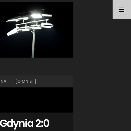
TAGI
ARKA GDYNIA
(21)
BUNDESLIGA
(21)
BŁĘKITNI STARGARD
(42)
CENTRALNA LIGA JUNIORÓW
(26)
DEUTSCHE FUSSBALLVEREINE
(58)
EKSTRAKLASA
(224)
EKSTRALIGA KOBIET
(47)
GRAFFITI
(28)
III LIGA
(227)
II LIGA
(42)
LNA
[O MNIE…]
I LIGA KOBIET
(27)
JUNIORZY
(29)
KING WILKI MORSKIE SZCZECIN
(210)
KP CHEMIK II POLICE
(31)
KP CHEMIK POLICE (PIŁKA NOŻNA)
(224)
k Gdynia 2:0
LECH POZNAŃ
(25)
LEGIA WARSZAWA
(35)