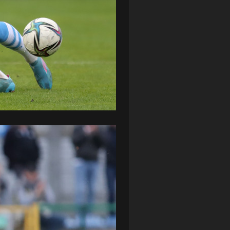
ZAGŁĘBIE LUBIN
(36)
ŚLĄSK WROCŁAW
(29)
ŚWIT SKOLWIN
(111)
STAT4U