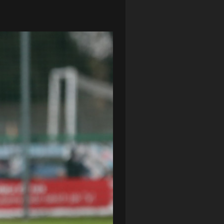
LOTTO CHEMIK POLICE
(188)
NIEMCY (DEUTSCHLAND)
(27)
OKRĘGÓWKA
(21)
ORLEN BASKET LIGA
(198)
PEKAO SZCZECIN OPEN
(25)
PLUSLIGA
(38)
POGOŃ II SZCZECIN
(74)
POGOŃ SZCZECIN
(326)
POGOŃ SZCZECIN (KOBIETY)
(45)
PORAŻKA
(41)
PUCHAR POLSKI
(56)
REMIS
(27)
REZERWY
(32)
SANDRA SPA POGOŃ SZCZECIN
(100)
SIEDLECKA
(63)
SPARING
(110)
SPR POGOŃ SZCZECIN
(72)
SPÓJNIA STARGARD
(35)
STOCZNIA SZCZECIN
(40)
SUPERLIGA KOBIET
(58)
SUPERLIGA MĘŻCZYZN
(92)
TAURON LIGA KOBIET
(106)
TENIS
(26)
TREFL SOPOT
(26)
WYGRANA
(43)