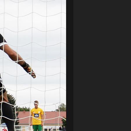
LOTTO CHEMIK POLICE
(188)
NIEMCY (DEUTSCHLAND)
(27)
OKRĘGÓWKA
(21)
ORLEN BASKET LIGA
(198)
PEKAO SZCZECIN OPEN
(25)
PLUSLIGA
(38)
POGOŃ II SZCZECIN
(74)
POGOŃ SZCZECIN
(326)
POGOŃ SZCZECIN (KOBIETY)
(45)
PORAŻKA
(41)
PUCHAR POLSKI
(56)
REMIS
(27)
REZERWY
(32)
SANDRA SPA POGOŃ SZCZECIN
(100)
SIEDLECKA
(63)
SPARING
(110)
SPR POGOŃ SZCZECIN
(72)
SPÓJNIA STARGARD
(35)
STOCZNIA SZCZECIN
(40)
SUPERLIGA KOBIET
(58)
SUPERLIGA MĘŻCZYZN
(92)
TAURON LIGA KOBIET
(106)
TENIS
(26)
TREFL SOPOT
(26)
WYGRANA
(43)