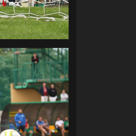
ZAGŁĘBIE LUBIN
(36)
ŚLĄSK WROCŁAW
(29)
ŚWIT SKOLWIN
(111)
STAT4U