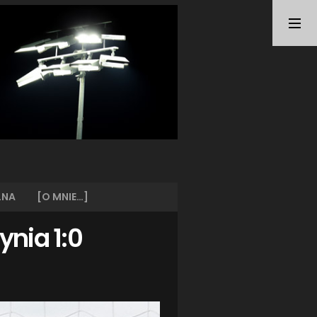
TAGI
ARKA GDYNIA
(21)
BUNDESLIGA
(21)
BŁĘKITNI STARGARD
(42)
CENTRALNA LIGA JUNIORÓW
(26)
DEUTSCHE FUSSBALLVEREINE
(58)
EKSTRAKLASA
(224)
EKSTRALIGA KOBIET
(47)
GRAFFITI
(28)
III LIGA
(227)
II LIGA
(42)
LNA
[O MNIE…]
I LIGA KOBIET
(27)
JUNIORZY
(29)
ynia 1:0
KING WILKI MORSKIE SZCZECIN
(210)
KP CHEMIK II POLICE
(31)
KP CHEMIK POLICE (PIŁKA NOŻNA)
(224)
LECH POZNAŃ
(25)
LEGIA WARSZAWA
(35)